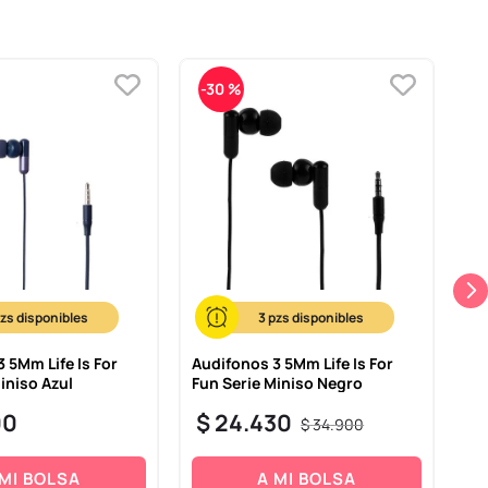
-
30 %
3
 5Mm Life Is For
Audifonos 3 5Mm Life Is For
Es
iniso Azul
Fun Serie Miniso Negro
Se
00
$
24
.
430
$
$
34
.
900
 MI BOLSA
A MI BOLSA