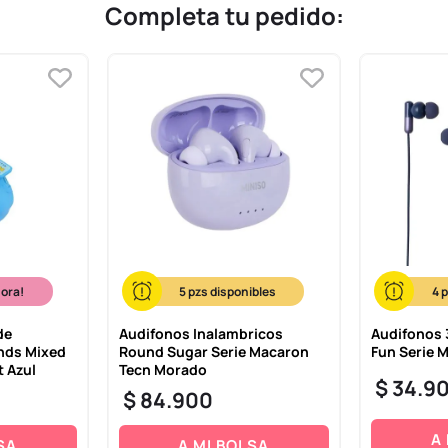
Completa tu pedido:
hora!
5
4
de
Audifonos Inalambricos
Audifonos 3
ends Mixed
Round Sugar Serie Macaron
Fun Serie M
t Azul
Tecn Morado
$
34
.
9
$
84
.
900
A
SA
A MI BOLSA