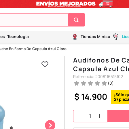
tes
Tecnología
Tiendas Miniso
Lic
uche En Forma De Capsula Azul Claro
Audífonos De C
Capsula Azul Cl
Referencia
:
2008116515102
(
0
)
$
14
.
900
27