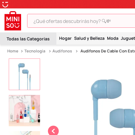
¿Qué ofertas descubrirás hoy? 🔍💸
TÉRMINOS MÁS BUSCADOS
Hogar
Salud y Belleza
Moda
Jugue
1
.
peluche
Tecnología
Audifonos
Audífonos De Cable Con Est
2
.
hello kitty
3
.
snoopy
4
.
ositos cariñositos
5
.
termo
6
.
disney
7
.
termos
8
.
toy story
9
.
llaveros