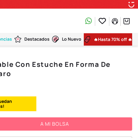
encias
Destacados
Lo Nuevo
🔥Hasta 70% off 🔥
able Con Estuche En Forma De
aro
A MI BOLSA