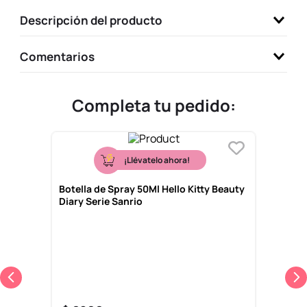
9
.
one piece
Descripción del producto
10
.
llaveros
Comentarios
Completa tu pedido:
¡Llévatelo ahora!
Botella de Spray 50Ml Hello Kitty Beauty
Diary Serie Sanrio