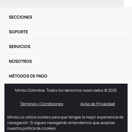
9
.
one piece
SECCIONES
10
.
llaveros
SOPORTE
SERVICIOS
NOSOTROS
MÉTODOS DE PAGO
Miniso Colombia. Todos los derechos reservados © 2025
Términos y Condiciones
Aviso de Privacidad
Miniso.co utiliza cookies para que tengas la mejor experiencia de
navegación. Si sigues navegando entendemos que aceptas
nuestra politica de cookies