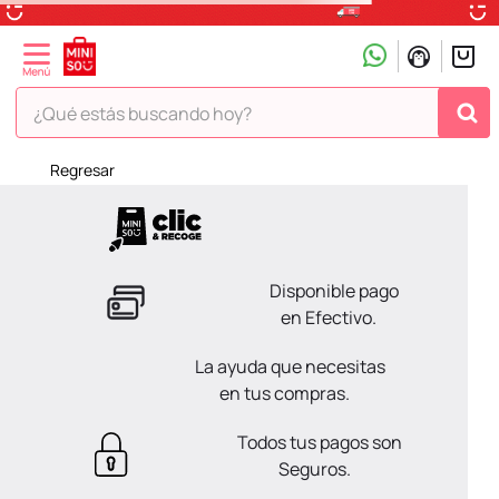
¿Qué estás buscando hoy?
Regresar
TÉRMINOS MÁS BUSCADOS
1
.
peluche
2
.
hello kitty
Disponible pago
3
.
snoopy
en Efectivo.
4
.
ositos cariñositos
La ayuda que necesitas
5
.
termo
en tus compras.
6
.
toy story
Todos tus pagos son
7
.
disney
Seguros.
8
.
termos