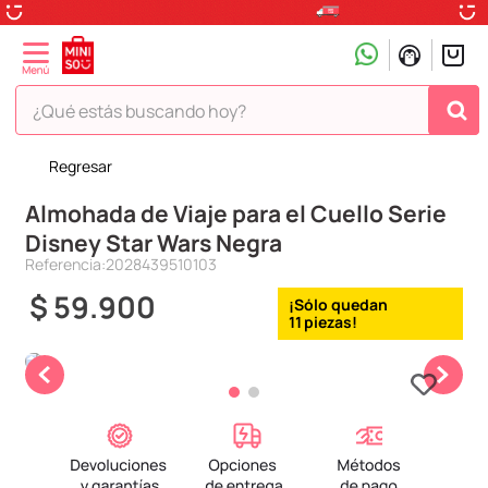
¿Qué estás buscando hoy?
Regresar
TÉRMINOS MÁS BUSCADOS
Almohada de Viaje para el Cuello Serie
1
.
peluche
Disney Star Wars Negra
2
.
hello kitty
Referencia
:
2028439510103
3
.
snoopy
$
59
.
900
11
4
.
ositos cariñositos
5
.
termo
6
.
disney
7
.
termos
8
.
toy story