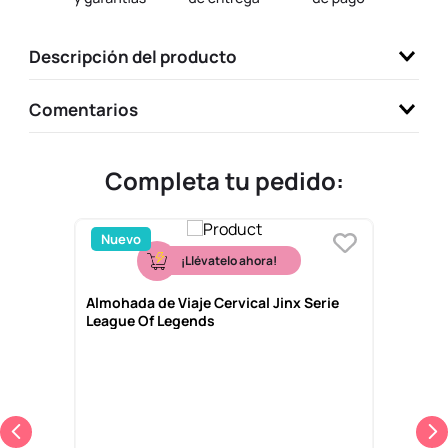
9
.
llaveros
Descripción del producto
10
.
one piece
Comentarios
Completa tu pedido:
Nuevo
¡Llévatelo ahora!
Almohada de Viaje Cervical Jinx Serie
League Of Legends