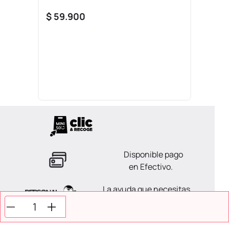
$
59
.
900
Disponible pago
en Efectivo.
La ayuda que necesitas
en tus compras.
Todos tus pagos son