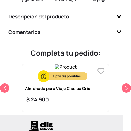
9
.
one piece
Descripción del producto
10
.
league of legends
Comentarios
Completa tu pedido:
4
Almohada para Viaje Clasica Gris
$
24
.
900