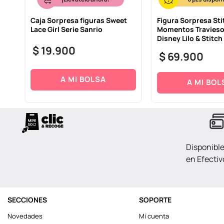
ta
Caja Sorpresa figuras Sweet
Figura Sorpresa Sti
Lace Girl Serie Sanrio
Momentos Travieso
dos
Disney Lilo & Stitch
$
19
.
900
$
69
.
900
A MI BOLSA
A MI BOL
Disponibl
en Efectiv
SECCIONES
SOPORTE
Novedades
Mi cuenta