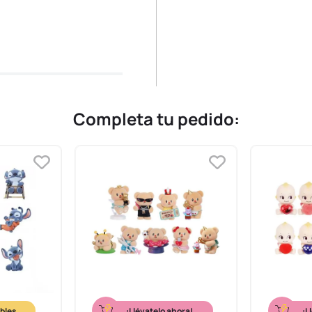
Completa tu pedido:
¡Llévatelo ahora!
¡L