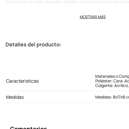
colocarla en su lugar deseado y agregar un toque clásico y encanta
Precauciones: Evitar la exposición a la luz solar directa. Mantener en
alejado del fuego, humedad y sustancias químicas. Limpie con un 
MOSTRAR MÁS
golpes. Contiene piezas pequeñas. Riesgo de asfixia. Producto co
niños mayores de 15 años. No es un juguete. Los niños lo deben usar
adulto. Guardar en lugar fresco y seco.
Detalles del producto:
Materiales o Com
Características
Poliéster; Cara: Acr
Colgante: Acrílico
Medidas
Medidas: 8x17x8 
Comentarios