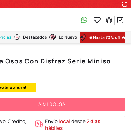
encias
Destacados
Lo Nuevo
🔥Hasta 70% off 🔥
 Osos Con Disfraz Serie Miniso
évatelo ahora!
A MI BOLSA
vo, Crédito,
Envío
local
desde
2 días
hábiles
.