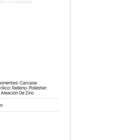
dor a su espacio.
 un lugar limpio y seco,
paño semi húmedo. Evite
leccionable adecuado para
 bajo supervisión de un
ponentes: Carcasa:
ílico; Relleno: Poliéster;
, Aleación De Zinc
cm