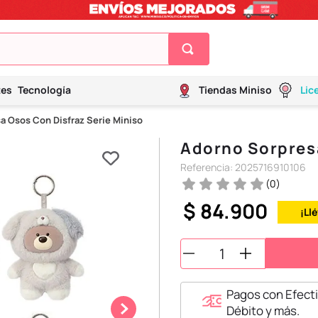
tes
Tecnología
Tiendas Miniso
Lic
a Osos Con Disfraz Serie Miniso
Adorno Sorpresa
Referencia
:
2025716910106
(
0
)
$
84
.
900
¡Ll
Pagos con Efecti
Débito y más.