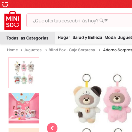
¿Qué ofertas descubrirás hoy? 🔍💸
TÉRMINOS MÁS BUSCADOS
Hogar
Salud y Belleza
Moda
Jugue
1
.
peluche
Juguetes
Blind Box - Caja Sorpresa
Adorno Sorpres
2
.
hello kitty
3
.
snoopy
4
.
ositos cariñositos
5
.
termo
6
.
toy story
7
.
disney
8
.
termos
9
.
one piece