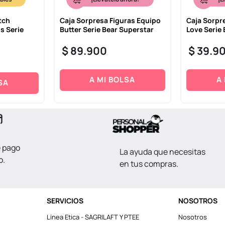
tch
Caja Sorpresa Figuras Equipo
Caja Sorpr
s Serie
Butter Serie Bear Superstar
Love Serie 
$
89
.
900
$
39
.
9
A MI BOLSA
A
SA
e pago
La ayuda que necesitas
o.
en tus compras.
SERVICIOS
NOSOTROS
Línea Etica - SAGRILAFT Y PTEE
Nosotros