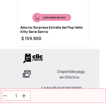
¡Llévatelo ahora!
Adorno Sorpresa Estrella del Pop Hello
Kitty Serie Sanrio
$
159
.
900
Disponible pago
en Efectivo.
La ayuda que necesitas
en tus compras.
Todos tus pagos son