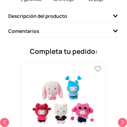
9
.
llaveros
Descripción del producto
10
.
one piece
Comentarios
Completa tu pedido: