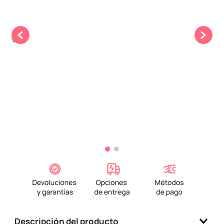
9
.
llaveros
10
.
one piece
Descripción del producto