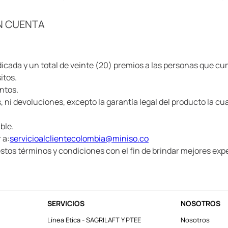
EN CUENTA
icada y un total de veinte (20) premios a las personas que cu
itos.
ntos.
ni devoluciones, excepto la garantía legal del producto la cu
ble.
 a:
servicioalclientecolombia@miniso.co
stos términos y condiciones con el fin de brindar mejores expe
SERVICIOS
NOSOTROS
Línea Etica - SAGRILAFT Y PTEE
Nosotros