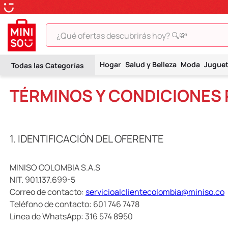
¿Qué ofertas descubrirás hoy? 🔍💸
TÉRMINOS MÁS BUSCADOS
Hogar
Salud y Belleza
Moda
Jugue
1
.
peluche
TÉRMINOS Y CONDICIONES 
2
.
hello kitty
3
.
snoopy
4
.
ositos cariñositos
1. IDENTIFICACIÓN DEL OFERENTE
5
.
termo
6
.
toy story
MINISO COLOMBIA S.A.S
NIT. 901.137.699-5
7
.
disney
Correo de contacto:
servicioalclientecolombia@miniso.co
8
.
termos
Teléfono de contacto: 601 746 7478
Línea de WhatsApp: 316 574 8950
9
.
one piece