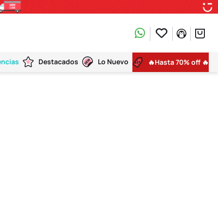
encias
Destacados
Lo Nuevo
🔥Hasta 70% off 🔥