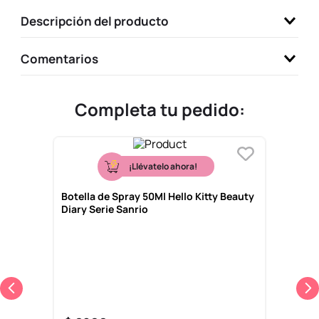
9
.
llaveros
Descripción del producto
10
.
one piece
Comentarios
Completa tu pedido:
¡Llévatelo ahora!
Botella de Spray 50Ml Hello Kitty Beauty
Diary Serie Sanrio