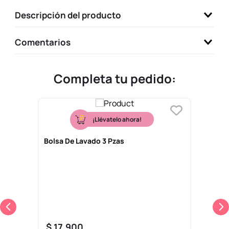
9
.
llaveros
Descripción del producto
10
.
one piece
Comentarios
Completa tu pedido:
¡Llévatelo ahora!
Bolsa De Lavado 3 Pzas
$
17
.
900