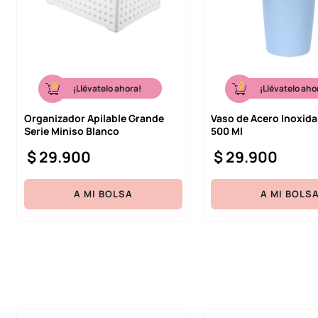
¡Llévatelo ahora!
¡Llévatelo aho
Organizador Apilable Grande
Vaso de Acero Inoxida
Serie Miniso Blanco
500 Ml
$
29
.
900
$
29
.
900
A MI BOLSA
A MI BOLS