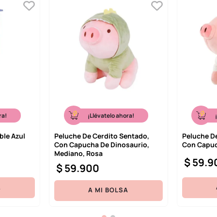
ra!
¡Llévatelo ahora!
ble Azul
Peluche De Cerdito Sentado,
Peluche D
Con Capucha De Dinosaurio,
Con Capuc
Mediano, Rosa
$
59
.
9
$
59
.
900
A
A MI BOLSA