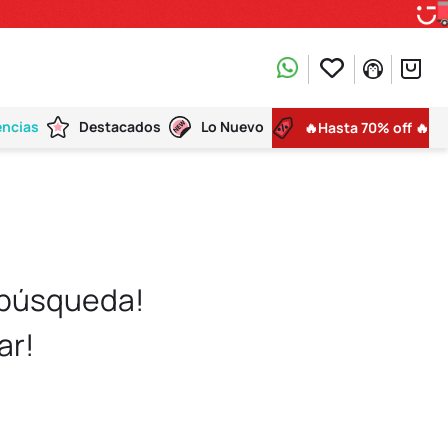
encias
Destacados
Lo Nuevo
🔥Hasta 70% off 🔥
 búsqueda!
ar!