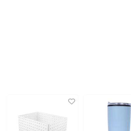
10
.
league of legends