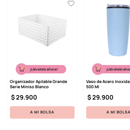
¡Llévatelo ahora!
¡Llévatelo aho
Organizador Apilable Grande
Vaso de Acero Inoxida
Serie Miniso Blanco
500 Ml
$
29
.
900
$
29
.
900
A MI BOLSA
A MI BOLS