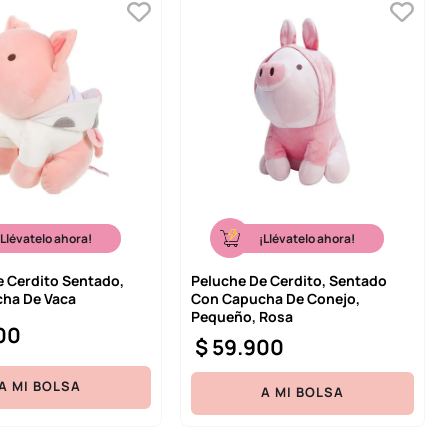
¡Llévatelo ahora!
¡Llévatelo ahora!
e Cerdito Sentado,
Peluche De Cerdito, Sentado
ha De Vaca
Con Capucha De Conejo,
Pequeño, Rosa
00
$
59
.
900
A MI BOLSA
A MI BOLSA