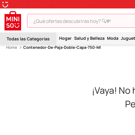
¿Qué ofertas descubrirás hoy? 🔍💸
TÉRMINOS MÁS BUSCADOS
Hogar
Salud y Belleza
Moda
Jugue
1
.
peluche
Contenedor-De-Paja-Doble-Capa-750-Ml
2
.
hello kitty
3
.
snoopy
4
.
ositos cariñositos
5
.
termo
¡Vaya! No
6
.
disney
Pe
7
.
toy story
8
.
termos
9
.
one piece