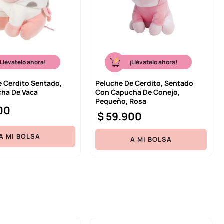
¡Llévatelo ahora!
¡Llévatelo ahora!
e Cerdito Sentado,
Peluche De Cerdito, Sentado
ha De Vaca
Con Capucha De Conejo,
Pequeño, Rosa
00
$
59
.
900
A MI BOLSA
A MI BOLSA