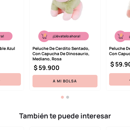
ra!
¡Llévatelo ahora!
ble Azul
Peluche De Cerdito Sentado,
Peluche D
Con Capucha De Dinosaurio,
Con Capuc
Mediano, Rosa
$
59
.
9
$
59
.
900
A
A MI BOLSA
También te puede interesar