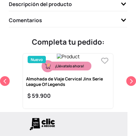
Descripción del producto
9
.
one piece
10
.
llaveros
Comentarios
Completa tu pedido:
Nuevo
¡Llévatelo ahora!
Almohada de Viaje Cervical Jinx Serie
League Of Legends
$
59
.
900