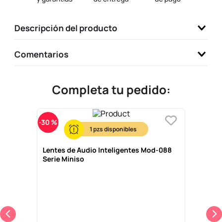
9
.
one piece
Descripción del producto
10
.
llaveros
Comentarios
Completa tu pedido:
-
30 %
1
Lentes de Audio Inteligentes Mod-088
Serie Miniso