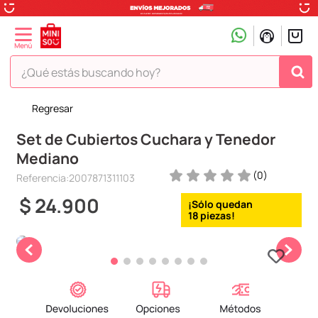
¿Qué estás buscando hoy?
Regresar
TÉRMINOS MÁS BUSCADOS
Set de Cubiertos Cuchara y Tenedor
1
.
peluche
Mediano
2
.
hello kitty
(
0
)
Referencia
:
2007871311103
3
.
snoopy
$
24
.
900
4
.
ositos cariñositos
18
5
.
termo
6
.
disney
7
.
toy story
8
.
termos