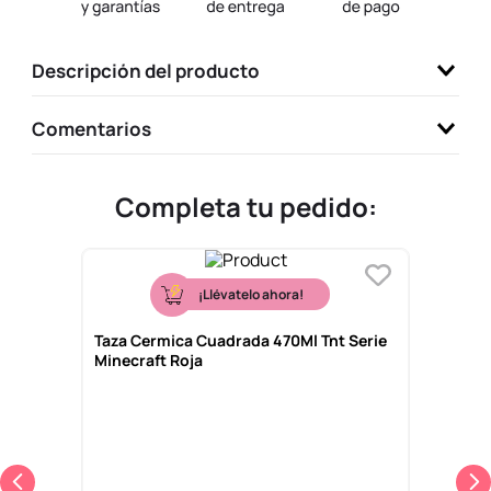
9
.
one piece
10
.
league of legends
Descripción del producto
Comentarios
Completa tu pedido:
¡Llévatelo ahora!
Taza Cermica Cuadrada 470Ml Tnt Serie
Minecraft Roja