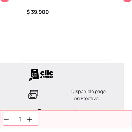
$
39
.
900
Disponible pago
en Efectivo.
La ayuda que necesitas
en tus compras.
Todos tus pagos son