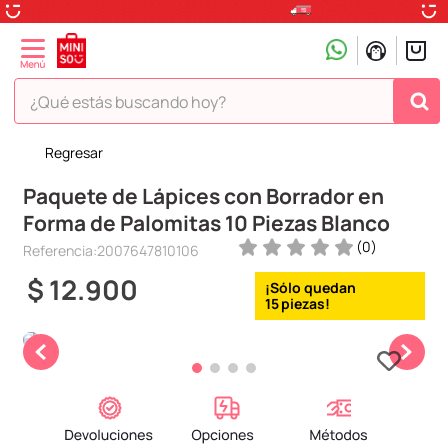
¿Qué estás buscando hoy?
Regresar
TÉRMINOS MÁS BUSCADOS
Paquete de Lápices con Borrador en
1
.
peluche
Forma de Palomitas 10 Piezas Blanco
2
.
hello kitty
(
0
)
Referencia
:
2007647810106
3
.
snoopy
$
12
.
900
4
.
ositos cariñositos
15
5
.
termo
6
.
disney
7
.
termos
8
.
toy story