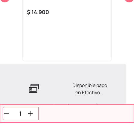
$
14
.
900
Disponible pago
en Efectivo.
La ayuda que necesitas
en tus compras.
Todos tus pagos son
Seguros.