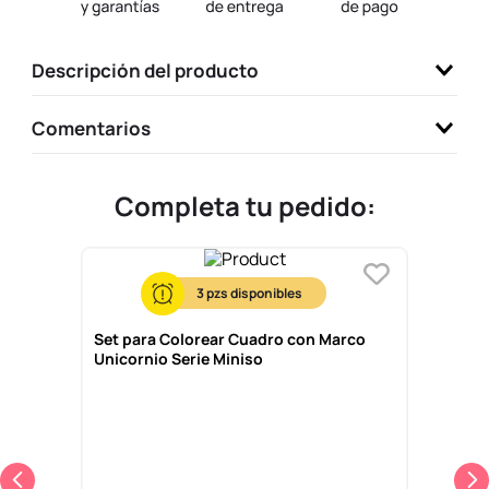
9
.
llaveros
10
.
one piece
Descripción del producto
Comentarios
Completa tu pedido:
3
Set para Colorear Cuadro con Marco
Unicornio Serie Miniso