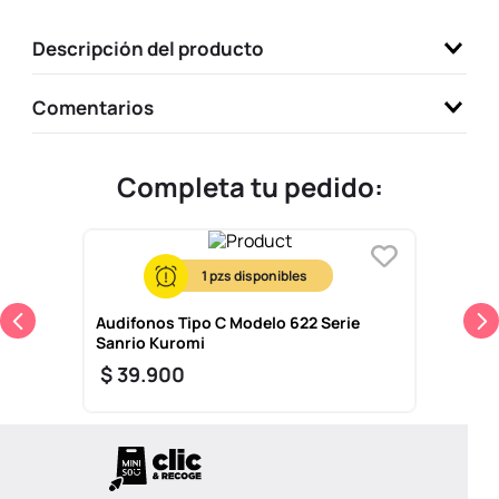
9
.
one piece
Descripción del producto
10
.
league of legends
Comentarios
Completa tu pedido:
1
Audifonos Tipo C Modelo 622 Serie
Sanrio Kuromi
$
39
.
900