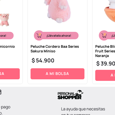
hora!
¡Llévatelo ahora!
¡L
nicornio
Peluche Cordero Baa Series
Peluche Bl
Sakura Miniso
Fruit Serie
Naranja
$
54
.
900
$
39
.
9
SA
A MI BOLSA
A
e pago
La ayuda que necesitas
o.
en tus compras.