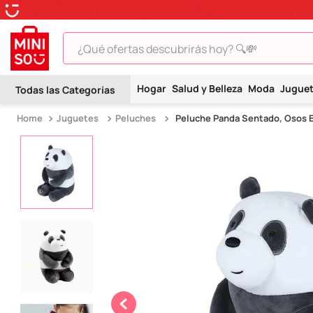
¿Qué ofertas descubrirás hoy? 🔍💸
TÉRMINOS MÁS BUSCADOS
Hogar
Salud y Belleza
Moda
Jugue
1
.
peluche
Juguetes
Peluches
Peluche Panda Sentado, Osos E
2
.
hello kitty
3
.
snoopy
4
.
ositos cariñositos
5
.
termo
6
.
disney
7
.
toy story
8
.
termos
9
.
one piece