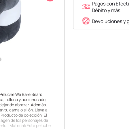
Pagos con Efecti
Débito y más.
Devoluciones y 
l Peluche We Bare Bears
pa, relleno y acolchonado,
dejar de abrazar. Además,
 tu cama o sillón. Lleva a
|Producto de colección: El
imagen de los personajes de
rlo. |Material: Este peluche