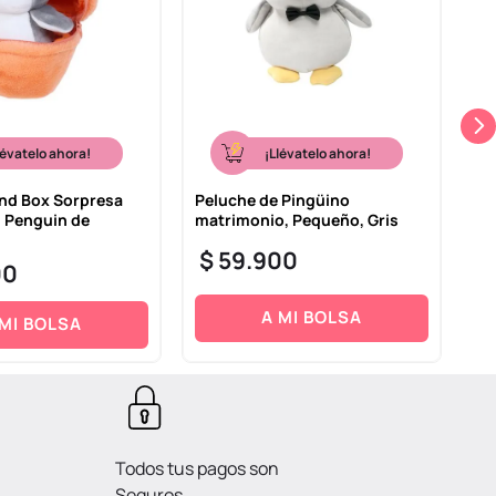
lévatelo ahora!
¡Llévatelo ahora!
ind Box Sorpresa
Peluche de Pingüino
Bu
s Penguin de
matrimonio, Pequeño, Gris
a 
$
59
.
900
$
00
A MI BOLSA
 MI BOLSA
Todos tus pagos son
Seguros.