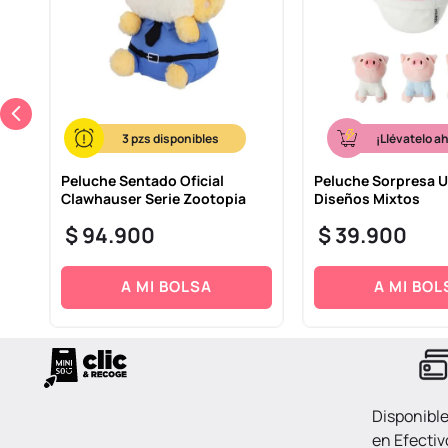
3
¡Llévatelo a
sa
Peluche Sentado Oficial
Peluche Sorpresa U
ni
Clawhauser Serie Zootopia
Diseños Mixtos
$
94
.
900
$
39
.
900
A MI BOLSA
A MI BOL
Disponibl
en Efectiv