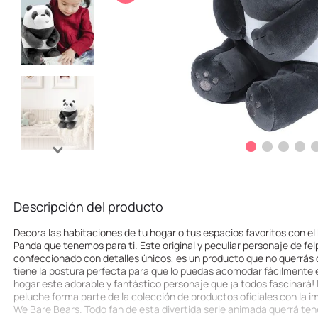
10
.
league of legends
Descripción del producto
Decora las habitaciones de tu hogar o tus espacios favoritos con e
Panda que tenemos para ti. Este original y peculiar personaje de fel
confeccionado con detalles únicos, es un producto que no querrás 
tiene la postura perfecta para que lo puedas acomodar fácilmente en
hogar este adorable y fantástico personaje que ¡a todos fascinará! 
peluche forma parte de la colección de productos oficiales con la 
We Bare Bears. Todo fan de esta divertida serie animada querrá tene