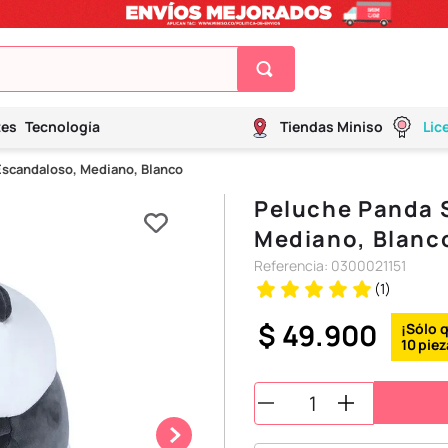
tes
Tecnología
Tiendas Miniso
Lic
scandaloso, Mediano, Blanco
Peluche Panda 
Mediano, Blanc
Referencia
:
0300021151
(
1
)
$
49
.
900
10