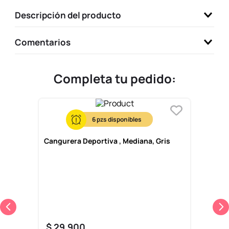
9
.
one piece
Descripción del producto
10
.
llaveros
Comentarios
Completa tu pedido:
6
Cangurera Deportiva , Mediana, Gris
$
29
.
900