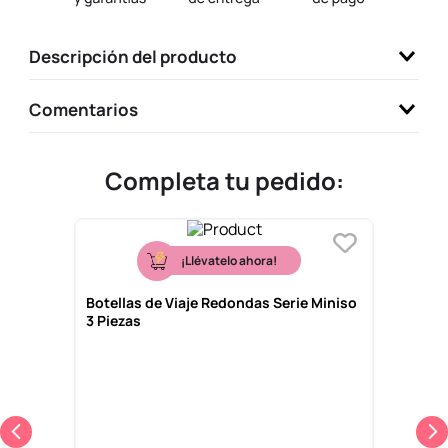
9
.
llaveros
Descripción del producto
10
.
one piece
Comentarios
Completa tu pedido:
¡Llévatelo ahora!
Botellas de Viaje Redondas Serie Miniso
3 Piezas