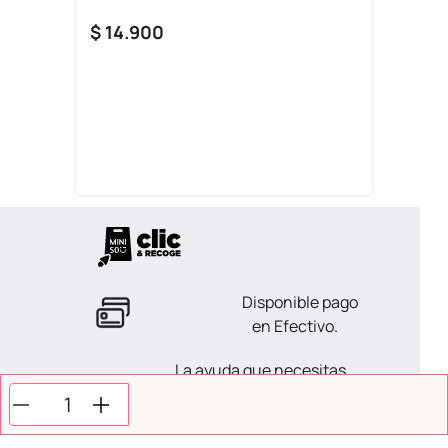
$
14
.
900
Disponible pago
en Efectivo.
La ayuda que necesitas
en tus compras.
Todos tus pagos son