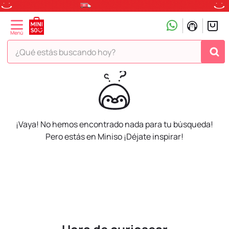
¿Qué estás buscando hoy?
TÉRMINOS MÁS BUSCADOS
1
.
peluche
2
.
hello kitty
3
.
snoopy
¡Vaya! No hemos encontrado nada para tu búsqueda!
Pero estás en Miniso ¡Déjate inspirar!
4
.
ositos cariñositos
5
.
termo
6
.
disney
7
.
termos
8
.
toy story