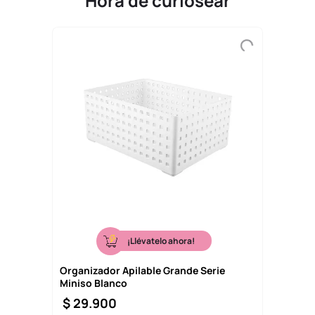
Hora de curiosear
9
.
llaveros
10
.
one piece
¡Llévatelo ahora!
Organizador Apilable Grande Serie
Miniso Blanco
$
29
.
900