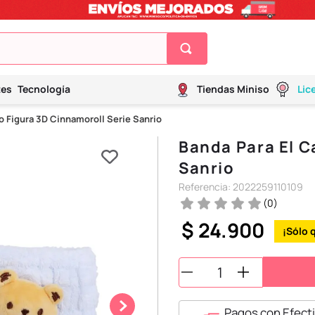
tes
Tecnología
Tiendas Miniso
Lic
o Figura 3D Cinnamoroll Serie Sanrio
Banda Para El C
Sanrio
Referencia
:
2022259110109
(
0
)
$
24
.
900
Pagos con Efecti