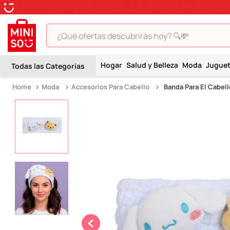
¿Qué ofertas descubrirás hoy? 🔍💸
TÉRMINOS MÁS BUSCADOS
Hogar
Salud y Belleza
Moda
Jugue
1
.
peluche
Moda
Accesorios Para Cabello
Banda Para El Cabell
2
.
hello kitty
3
.
snoopy
4
.
ositos cariñositos
5
.
termo
6
.
toy story
7
.
disney
8
.
termos
9
.
one piece