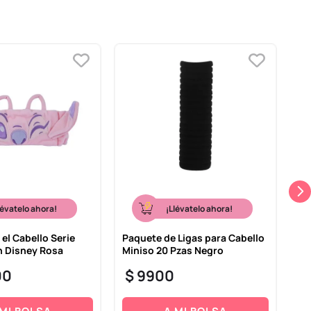
lévatelo ahora!
¡Llévatelo ahora!
el Cabello Serie
Paquete de Ligas para Cabello
He
ch Disney Rosa
Miniso 20 Pzas Negro
Pi
00
$
9900
$