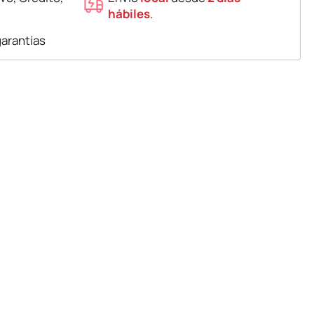
hábiles
.
garantías