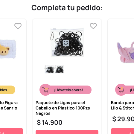
Completa tu pedido:
¡Llévatelo ahora!
¡L
lo Figura
Paquete de Ligas para el
Banda para 
ie Sanrio
Cabello en Plastico 100Pzs
Lilo & Stit
Negros
$
29
.
9
$
14
.
900