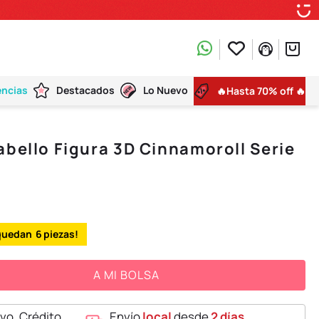
encias
Destacados
Lo Nuevo
🔥Hasta 70% off 🔥
abello Figura 3D Cinnamoroll Serie
6
A MI BOLSA
vo, Crédito,
Envío
local
desde
2 días