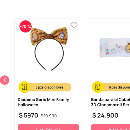
-
70 %
5
6
Diadema Serie Mini Family
Banda para el Cabel
Halloween
3D Cinnamoroll Ser
$
5970
$
24
.
900
$
19
.
900