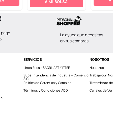
SA
A
A MI BOLSA
e pago
La ayuda que necesitas
o.
en tus compras.
SERVICIOS
NOSOTROS
Línea Etica - SAGRILAFT Y PTEE
Nosotros
Superintendencia de Industria y Comercio
Trabaja con No
SIC
Política de Garantías y Cambios
Tratamiento de
Términos y Condiciones ADDI
Canales de Vent
es