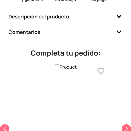
9
.
one piece
Descripción del producto
10
.
llaveros
Comentarios
Completa tu pedido: