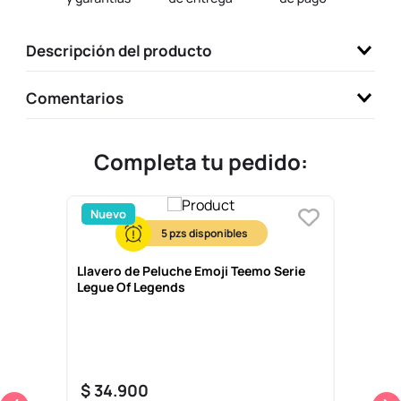
9
.
one piece
Descripción del producto
10
.
llaveros
Comentarios
Completa tu pedido:
Nuevo
5
Llavero de Peluche Emoji Teemo Serie
Legue Of Legends
$
34
.
900