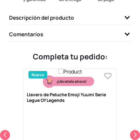
9
.
llaveros
Descripción del producto
10
.
one piece
Comentarios
Completa tu pedido:
Nuevo
¡Llévatelo ahora!
Llavero de Peluche Emoji Yuumi Serie
Legue Of Legends