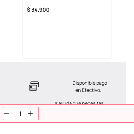
$
34
.
900
Disponible pago
en Efectivo.
La ayuda que necesitas
en tus compras.
Todos tus pagos son
Seguros.