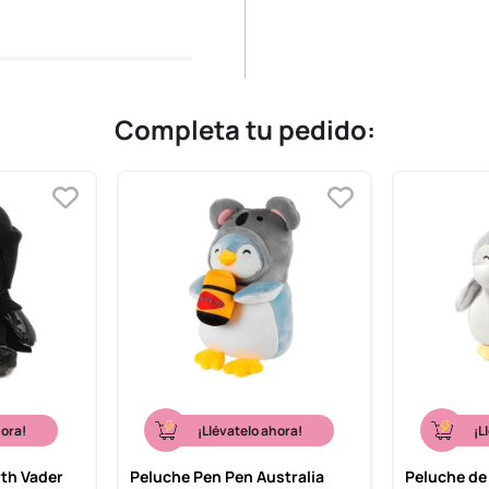
Completa tu pedido:
hora!
¡Llévatelo ahora!
¡L
rth Vader
Peluche Pen Pen Australia
Peluche de