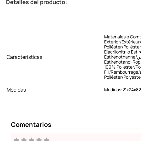
Detalles del producto:
Materiales o Com
Exterior/Extérieur/السطح/Tela Exterior: 93
Poliéster/Poliéster/بوليستر/Poliéster, 
Elacrilonitrilo Esti
Características
Estirenothanne/ايلاستين/Elacrilonitrilo
Estirenotano; Ropa/Vêtem
100% Poliéster/Polyester/ليستر
Fill/Rembourrage/الحشوة/Relleno: 100%
Medidas
Medidas:21x24x8
Comentarios