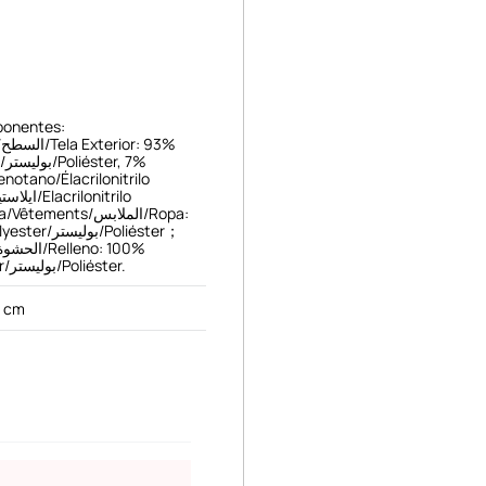
ponentes:
%
7%
renotano/Élacrilonitrilo
ents/الملابس/Ropa:
بو/Poliéster；
Poliéster/Polyester/بوليستر/Poliéster.
2 cm