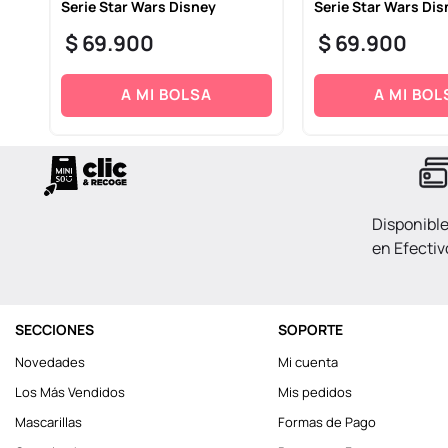
Serie Star Wars Disney
Serie Star Wars Dis
$
69
.
900
$
69
.
900
A MI BOLSA
A MI BOL
Disponibl
en Efectiv
SECCIONES
SOPORTE
Novedades
Mi cuenta
Los Más Vendidos
Mis pedidos
Mascarillas
Formas de Pago