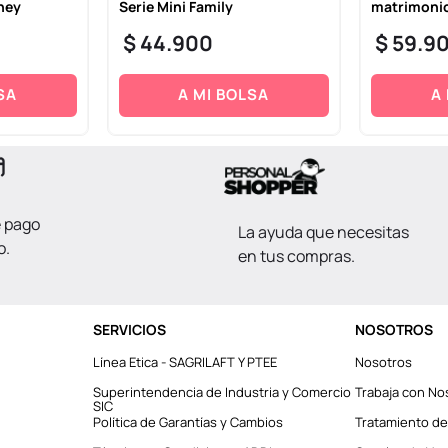
ney
Serie Mini Family
matrimonio
$
44
.
900
$
59
.
9
SA
A MI BOLSA
A
e pago
La ayuda que necesitas
o.
en tus compras.
SERVICIOS
NOSOTROS
Línea Etica - SAGRILAFT Y PTEE
Nosotros
Superintendencia de Industria y Comercio
Trabaja con No
SIC
Política de Garantías y Cambios
Tratamiento de