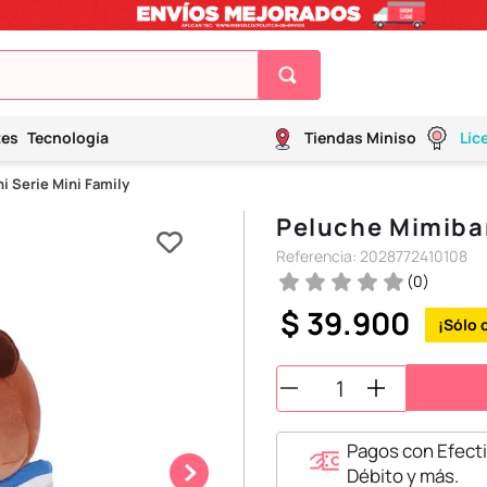
tes
Tecnología
Tiendas Miniso
Lic
i Serie Mini Family
Peluche Mimibar
Referencia
:
2028772410108
(
0
)
$
39
.
900
Pagos con Efecti
Débito y más.