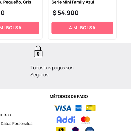
, Pequeño, Gris
Serie Mini Family Azul
a 
00
$
54
.
900
$
 MI BOLSA
A MI BOLSA
Todos tus pagos son
Seguros.
MÉTODOS DE PAGO
sotros
 Datos Personales