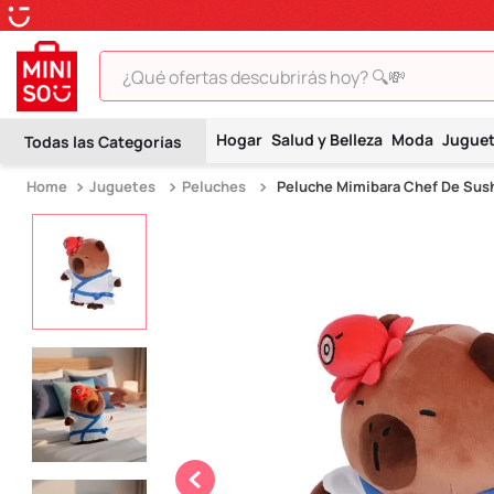
¿Qué ofertas descubrirás hoy? 🔍💸
TÉRMINOS MÁS BUSCADOS
Hogar
Salud y Belleza
Moda
Jugue
1
.
peluche
Juguetes
Peluches
Peluche Mimibara Chef De Sush
2
.
hello kitty
3
.
snoopy
4
.
ositos cariñositos
5
.
termo
6
.
toy story
7
.
disney
8
.
termos
9
.
one piece