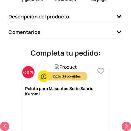
9
.
llaveros
Descripción del producto
10
.
one piece
Comentarios
Completa tu pedido:
-
30 %
2
Pelota para Mascotas Serie Sanrio
Kuromi