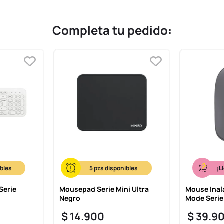
Completa tu pedido:
5
¡L
Serie
Mousepad Serie Mini Ultra
Mouse Inal
Negro
Mode Serie
$
14
.
900
$
39
.
9