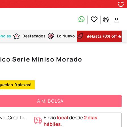
encias
Destacados
Lo Nuevo
🔥Hasta 70% off 🔥
ico Serie Miniso Morado
9
A MI BOLSA
vo, Crédito,
Envío
local
desde
2 días
hábiles
.