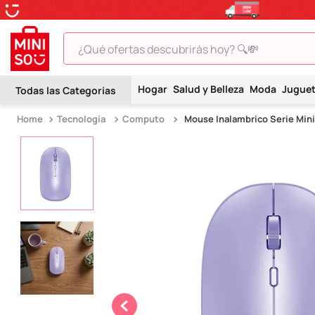
¿Qué ofertas descubrirás hoy? 🔍💸
TÉRMINOS MÁS BUSCADOS
Hogar
Salud y Belleza
Moda
Jugue
1
.
peluche
Tecnología
Computo
Mouse Inalambrico Serie Min
2
.
hello kitty
3
.
snoopy
4
.
ositos cariñositos
5
.
termo
6
.
disney
7
.
toy story
8
.
termos
9
.
one piece