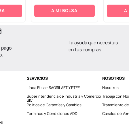
SA
A MI BOLSA
A
La ayuda que necesitas
e pago
en tus compras.
o.
SERVICIOS
NOSOTROS
Línea Etica - SAGRILAFT Y PTEE
Nosotros
Superintendencia de Industria y Comercio
Trabaja con No
SIC
Política de Garantías y Cambios
Tratamiento de
Términos y Condiciones ADDI
Canales de Vent
es