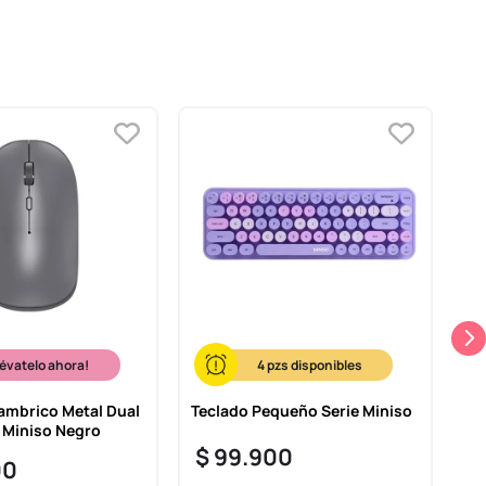
-
lévatelo ahora!
4
ambrico Metal Dual
Teclado Pequeño Serie Miniso
Mo
 Miniso Negro
Re
Li
$
99
.
900
00
$