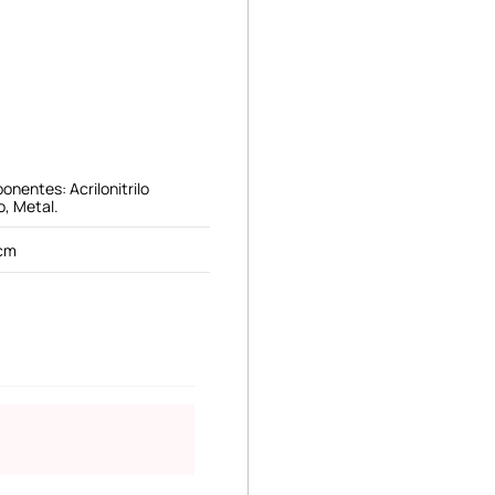
nentes: Acrilonitrilo
o, Metal.
 cm