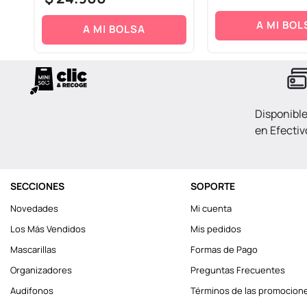
A MI BOL
A MI BOLSA
Disponibl
en Efectiv
SECCIONES
SOPORTE
Novedades
Mi cuenta
Los Más Vendidos
Mis pedidos
Mascarillas
Formas de Pago
Organizadores
Preguntas Frecuentes
Audifonos
Términos de las promocion