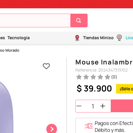
tes
Tecnología
Tiendas Miniso
Lic
iso Morado
Mouse Inalambr
Referencia
:
2024347313102
(
0
)
$
39
.
900
Pagos con Efecti
Débito y más.