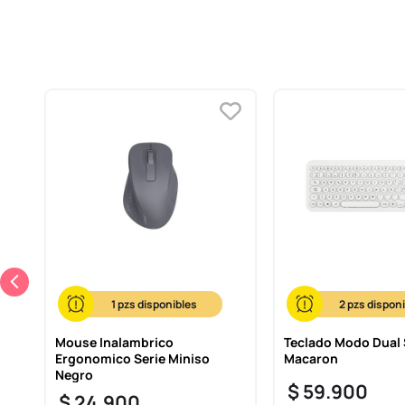
e
1
2
Mouse Inalambrico
Teclado Modo Dual 
Ergonomico Serie Miniso
Macaron
Negro
$
59
.
900
$
24
.
900