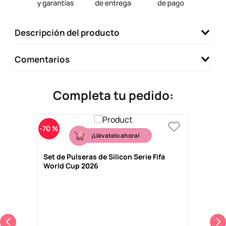
9
.
one piece
10
.
llaveros
Descripción del producto
Comentarios
Completa tu pedido:
-
70 %
¡Llévatelo ahora!
Set de Pulseras de Silicon Serie Fifa
World Cup 2026