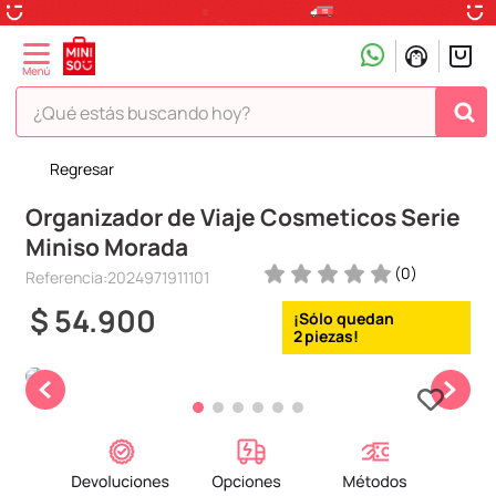
¿Qué estás buscando hoy?
Regresar
TÉRMINOS MÁS BUSCADOS
Organizador de Viaje Cosmeticos Serie
1
.
peluche
Miniso Morada
2
.
hello kitty
(
0
)
Referencia
:
2024971911101
3
.
snoopy
$
54
.
900
4
.
ositos cariñositos
2
5
.
termo
6
.
toy story
7
.
disney
8
.
termos