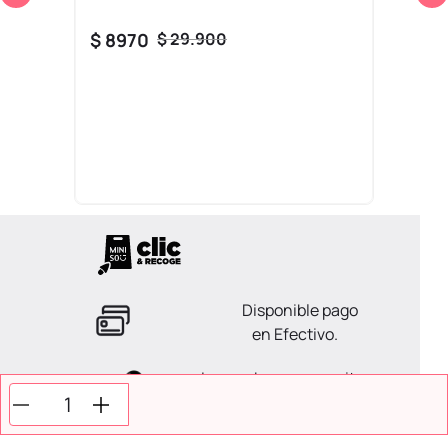
$
8970
$
29
.
900
Disponible pago
en Efectivo.
La ayuda que necesitas
en tus compras.
Todos tus pagos son