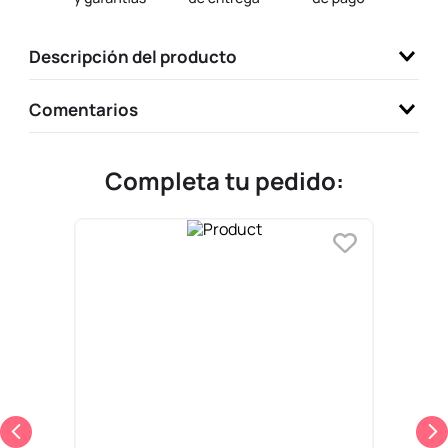
9
.
llaveros
Descripción del producto
10
.
one piece
Comentarios
Completa tu pedido: