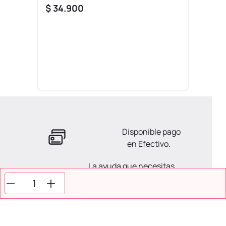
$
34
.
900
Disponible pago
en Efectivo.
La ayuda que necesitas
en tus compras.
Todos tus pagos son
Seguros.