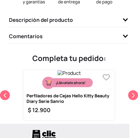
9
.
one piece
10
.
league of legends
Descripción del producto
Comentarios
Completa tu pedido:
¡Llévatelo ahora!
Perfiladores de Cejas Hello Kitty Beauty
Diary Serie Sanrio
$
12
.
900