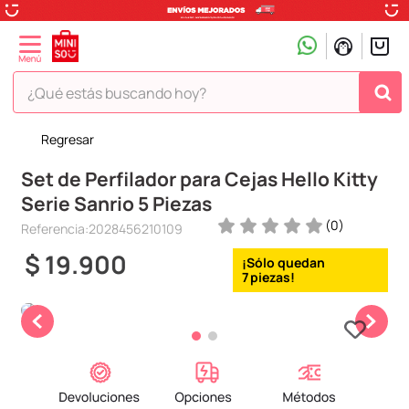
¿Qué estás buscando hoy?
Regresar
TÉRMINOS MÁS BUSCADOS
Set de Perfilador para Cejas Hello Kitty
1
.
peluche
Serie Sanrio 5 Piezas
2
.
hello kitty
(
0
)
Referencia
:
2028456210109
3
.
snoopy
$
19
.
900
4
.
ositos cariñositos
7
5
.
termo
6
.
disney
7
.
toy story
8
.
termos