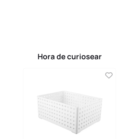
9
.
one piece
10
.
league of legends
Hora de curiosear