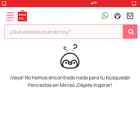
¿Qué estás buscando hoy?
TÉRMINOS MÁS BUSCADOS
1
.
peluche
2
.
hello kitty
¡Vaya! No hemos encontrado nada para tu búsqueda!
3
.
snoopy
Pero estás en Miniso ¡Déjate inspirar!
4
.
ositos cariñositos
5
.
termo
6
.
disney
7
.
toy story
8
.
termos