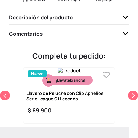
9
.
llaveros
Descripción del producto
10
.
one piece
Comentarios
Completa tu pedido:
Nuevo
¡Llévatelo ahora!
Llavero de Peluche con Clip Aphelios
Serie League Of Legends
$
69
.
900