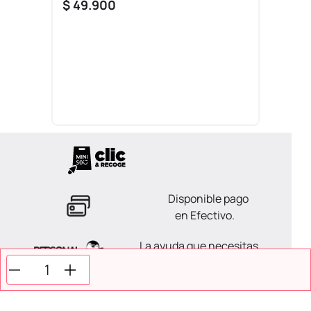
$
49
.
900
Disponible pago
en Efectivo.
La ayuda que necesitas
en tus compras.
Todos tus pagos son
Seguros.