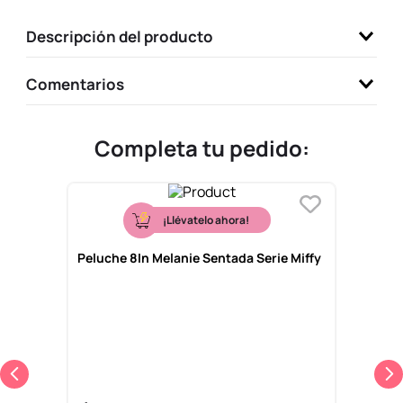
9
.
llaveros
Descripción del producto
10
.
one piece
Comentarios
Completa tu pedido:
¡Llévatelo ahora!
Peluche 8In Melanie Sentada Serie Miffy