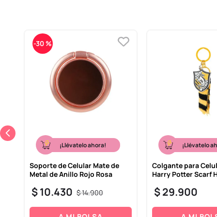
-
30 %
¡Llévatelo ahora!
¡Llévatelo a
Soporte de Celular Mate de
Colgante para Celul
Metal de Anillo Rojo Rosa
Harry Potter Scarf 
$
10
.
430
$
29
.
900
$
14
.
900
A MI BOLSA
A MI BOL