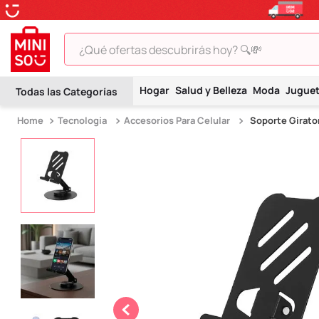
¿Qué ofertas descubrirás hoy? 🔍💸
TÉRMINOS MÁS BUSCADOS
Hogar
Salud y Belleza
Moda
Jugue
1
.
peluche
Tecnología
Accesorios Para Celular
Soporte Girato
2
.
hello kitty
3
.
snoopy
4
.
ositos cariñositos
5
.
termo
6
.
disney
7
.
termos
8
.
toy story
9
.
llaveros