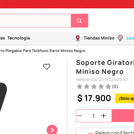
tes
Tecnología
Tiendas Miniso
Lic
rio Plegable Para Teléfono Serie Miniso Negro
Soporte Girator
Miniso Negro
Referencia
:
2019923912107
(
0
)
$
17
.
900
Pagos con Efecti