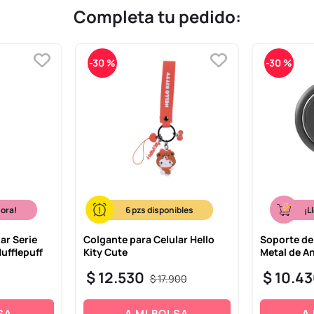
Completa tu pedido:
-
30 %
-
30 %
hora!
6
¡L
ar Serie
Colgante para Celular Hello
Soporte de
Hufflepuff
Kity Cute
Metal de An
$
12
.
530
$
10
.
43
$
17
.
900
SA
A MI BOLSA
A