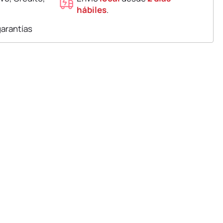
hábiles
.
garantías