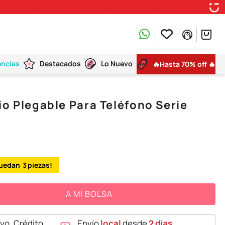
encias
Destacados
Lo Nuevo
🔥Hasta 70% off 🔥
io Plegable Para Teléfono Serie
3
A MI BOLSA
vo, Crédito,
Envío
local
desde
2 días