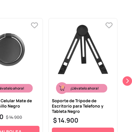
lévatelo ahora!
¡Llévatelo ahora!
 Celular Mate de
Soporte de Tripode de
So
illo Negro
Escritorio para Telefono y
Gr
Tableta Negro
Ne
0
$
14
.
900
$
14
.
900
$
 MI BOLSA