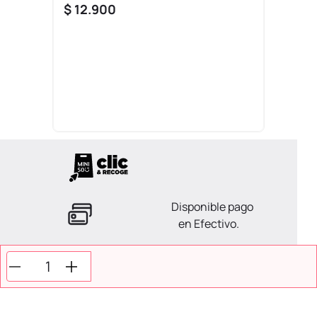
$
12
.
900
Disponible pago
en Efectivo.
La ayuda que necesitas
en tus compras.
Todos tus pagos son