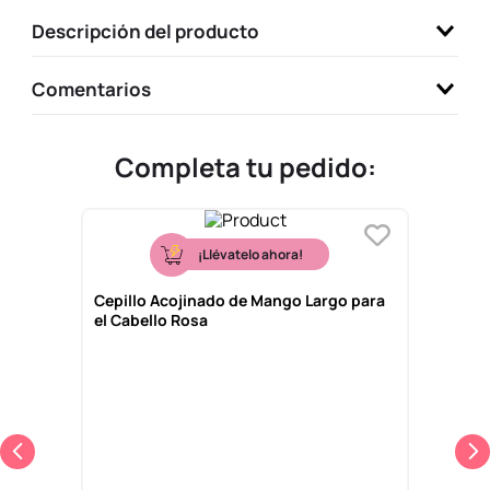
9
.
one piece
Descripción del producto
10
.
llaveros
Comentarios
Completa tu pedido:
¡Llévatelo ahora!
Cepillo Acojinado de Mango Largo para
el Cabello Rosa