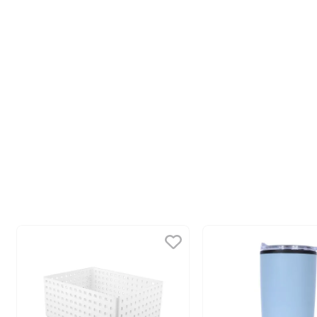
10
.
one piece