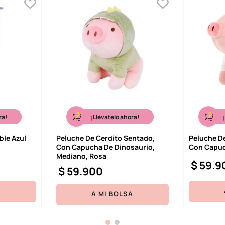
ra!
¡Llévatelo ahora!
ble Azul
Peluche De Cerdito Sentado,
Peluche D
Con Capucha De Dinosaurio,
Con Capuc
Mediano, Rosa
$
59
.
9
$
59
.
900
A
A MI BOLSA