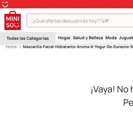
¿Qué ofertas descubrirás hoy? 🔍💸
TÉRMINOS MÁS BUSCADOS
Hogar
Salud y Belleza
Moda
Jugue
1
.
peluche
Mascarilla-Facial-Hidratante-Aroma-A-Yogur-De-Durazno-S
2
.
hello kitty
3
.
snoopy
4
.
ositos cariñositos
5
.
termo
¡Vaya! No
6
.
disney
Pe
7
.
termos
8
.
toy story
9
.
llaveros