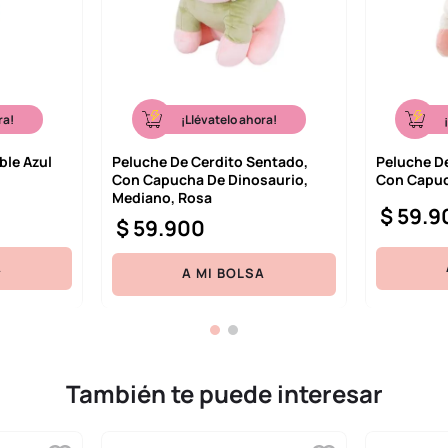
ra!
¡Llévatelo ahora!
ble Azul
Peluche De Cerdito Sentado,
Peluche D
Con Capucha De Dinosaurio,
Con Capuc
Mediano, Rosa
$
59
.
9
$
59
.
900
A
A MI BOLSA
También te puede interesar