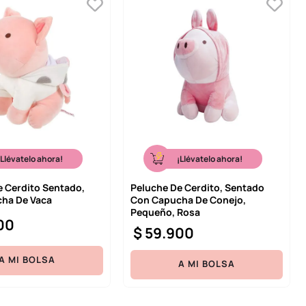
¡Llévatelo ahora!
¡Llévatelo ahora!
e Cerdito Sentado,
Peluche De Cerdito, Sentado
ha De Vaca
Con Capucha De Conejo,
Pequeño, Rosa
00
$
59
.
900
A MI BOLSA
A MI BOLSA