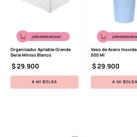
¡Llévatelo ahora!
¡Llévatelo aho
Organizador Apilable Grande
Vaso de Acero Inoxida
Serie Miniso Blanco
500 Ml
$
29
.
900
$
29
.
900
A MI BOLSA
A MI BOLS