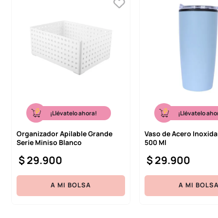
¡Llévatelo ahora!
¡Llévatelo aho
Organizador Apilable Grande
Vaso de Acero Inoxida
Serie Miniso Blanco
500 Ml
$
29
.
900
$
29
.
900
A MI BOLSA
A MI BOLS