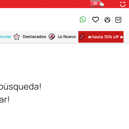
encias
Destacados
Lo Nuevo
🔥Hasta 70% off 🔥
 búsqueda!
ar!