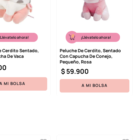
¡Llévatelo ahora!
¡Llévatelo ahora!
e Cerdito Sentado,
Peluche De Cerdito, Sentado
ha De Vaca
Con Capucha De Conejo,
Pequeño, Rosa
00
$
59
.
900
A MI BOLSA
A MI BOLSA