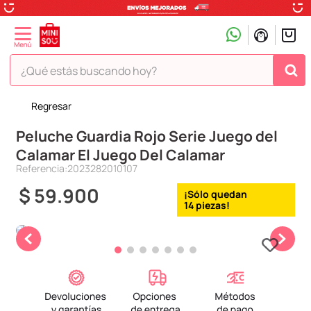
¿Qué estás buscando hoy?
Regresar
TÉRMINOS MÁS BUSCADOS
Peluche Guardia Rojo Serie Juego del
1
.
peluche
Calamar El Juego Del Calamar
2
.
hello kitty
Referencia
:
2023282010107
3
.
snoopy
$
59
.
900
14
4
.
ositos cariñositos
5
.
termo
6
.
toy story
7
.
disney
8
.
termos