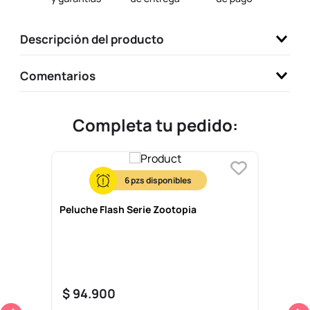
9
.
one piece
Descripción del producto
10
.
llaveros
Comentarios
Completa tu pedido:
6
Peluche Flash Serie Zootopia
$
94
.
900