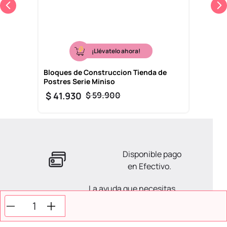
¡Llévatelo ahora!
Bloques de Construccion Tienda de
Postres Serie Miniso
$
41
.
930
$
59
.
900
Disponible pago
en Efectivo.
La ayuda que necesitas
en tus compras.
Todos tus pagos son