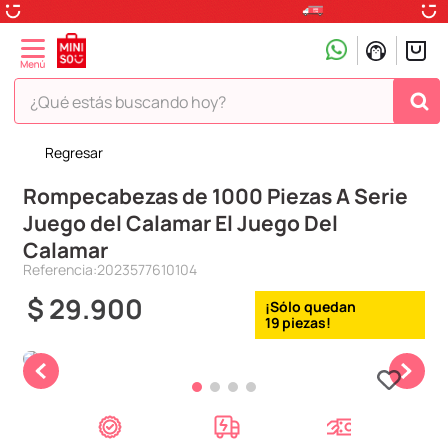
¿Qué estás buscando hoy?
Regresar
TÉRMINOS MÁS BUSCADOS
Rompecabezas de 1000 Piezas A Serie
1
.
peluche
Juego del Calamar El Juego Del
2
.
hello kitty
Calamar
3
.
snoopy
Referencia
:
2023577610104
4
.
ositos cariñositos
$
29
.
900
19
5
.
termo
6
.
disney
7
.
termos
8
.
toy story