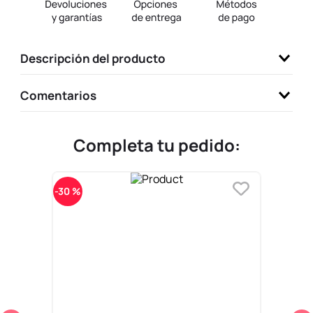
9
.
llaveros
10
.
one piece
Descripción del producto
Comentarios
Completa tu pedido:
-
30 %