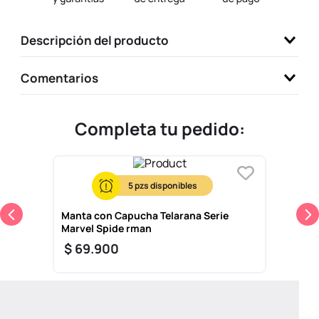
9
.
one piece
Descripción del producto
10
.
llaveros
Comentarios
Completa tu pedido:
5
Manta con Capucha Telarana Serie
Marvel Spide rman
$
69
.
900