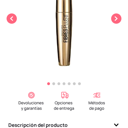
9
.
llaveros
10
.
one piece
Descripción del producto