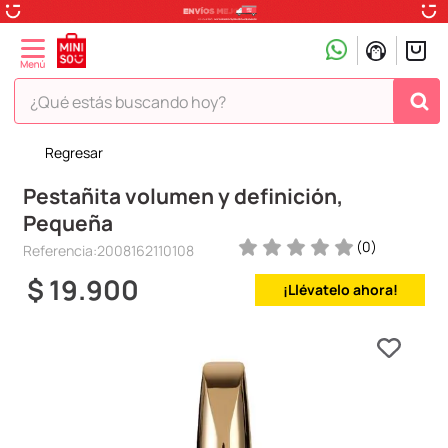
¿Qué estás buscando hoy?
Regresar
TÉRMINOS MÁS BUSCADOS
Pestañita volumen y definición,
1
.
peluche
Pequeña
2
.
hello kitty
(
0
)
Referencia
:
2008162110108
3
.
snoopy
$
19
.
900
¡Llévatelo ahora!
4
.
ositos cariñositos
5
.
termo
6
.
disney
7
.
termos
8
.
toy story