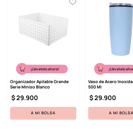
¡Llévatelo ahora!
¡Llévatelo aho
Organizador Apilable Grande
Vaso de Acero Inoxida
Serie Miniso Blanco
500 Ml
$
29
.
900
$
29
.
900
A MI BOLSA
A MI BOLS