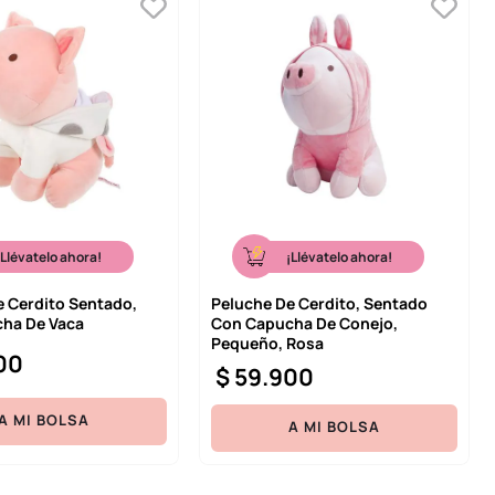
¡Llévatelo ahora!
¡Llévatelo ahora!
e Cerdito Sentado,
Peluche De Cerdito, Sentado
ha De Vaca
Con Capucha De Conejo,
Pequeño, Rosa
00
$
59
.
900
A MI BOLSA
A MI BOLSA