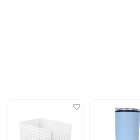
10
.
league of legends