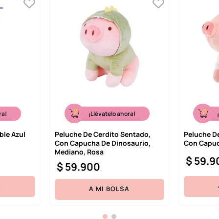
ra!
¡Llévatelo ahora!
ble Azul
Peluche De Cerdito Sentado,
Peluche D
Con Capucha De Dinosaurio,
Con Capuc
Mediano, Rosa
$
59
.
9
$
59
.
900
A
A MI BOLSA