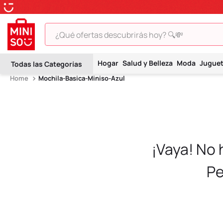
¿Qué ofertas descubrirás hoy? 🔍💸
TÉRMINOS MÁS BUSCADOS
Hogar
Salud y Belleza
Moda
Jugue
1
.
peluche
Mochila-Basica-Miniso-Azul
2
.
hello kitty
3
.
snoopy
4
.
ositos cariñositos
5
.
termo
¡Vaya! No
6
.
disney
Pe
7
.
toy story
8
.
termos
9
.
one piece