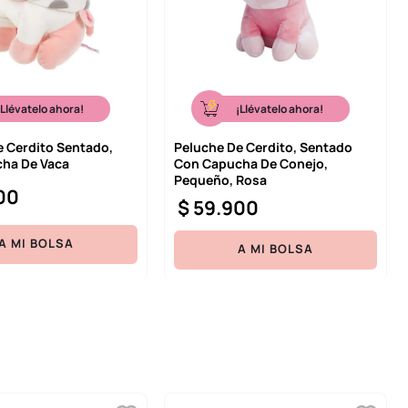
¡Llévatelo ahora!
¡Llévatelo ahora!
e Cerdito Sentado,
Peluche De Cerdito, Sentado
ha De Vaca
Con Capucha De Conejo,
Pequeño, Rosa
00
$
59
.
900
A MI BOLSA
A MI BOLSA