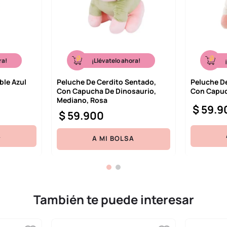
ra!
¡Llévatelo ahora!
ble Azul
Peluche De Cerdito Sentado,
Peluche D
Con Capucha De Dinosaurio,
Con Capuc
Mediano, Rosa
$
59
.
9
$
59
.
900
A
A MI BOLSA
También te puede interesar