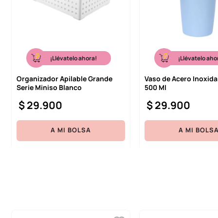
¡Llévatelo ahora!
¡Llévatelo aho
Organizador Apilable Grande
Vaso de Acero Inoxida
Serie Miniso Blanco
500 Ml
$
29
.
900
$
29
.
900
A MI BOLSA
A MI BOLS