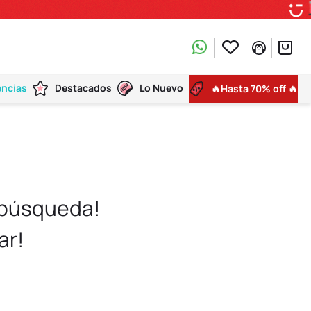
encias
Destacados
Lo Nuevo
🔥Hasta 70% off 🔥
 búsqueda!
ar!