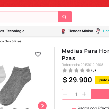
tes
Tecnología
Tiendas Miniso
Lic
co Gris 6 Pzas
Medias Para Hom
Pzas
Referencia
:
2013101210108
(
0
)
$
29
.
900
Pagos con Efecti