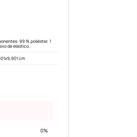
onentes: 99 % poliéster, 1
ivo de elástico.
901x9,901 cm
0%