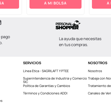
SA
A MI BOLSA
A
e pago
La ayuda que necesitas
o.
en tus compras.
SERVICIOS
NOSOTROS
Línea Etica - SAGRILAFT Y PTEE
Nosotros
Superintendencia de Industria y Comercio
Trabaja con No
SIC
Política de Garantías y Cambios
Tratamiento de
Términos y Condiciones ADDI
Canales de Vent
es