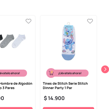
lévatelo ahora!
¡Llévatelo ahora!
 Hombre de Algodón
Tines de Stitch Serie Stitch
Me
o 3 Pares
Dinner Party 1 Par
Tr
Bl
00
$
14
.
900
$