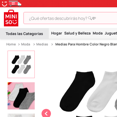
¿Qué ofertas descubrirás hoy? 🔍💸
TÉRMINOS MÁS BUSCADOS
Hogar
Salud y Belleza
Moda
Jugue
1
.
peluche
Moda
Medias
Medias Para Hombre Color Negro Blan
2
.
hello kitty
3
.
snoopy
4
.
ositos cariñositos
5
.
termo
6
.
disney
7
.
termos
8
.
toy story
9
.
llaveros