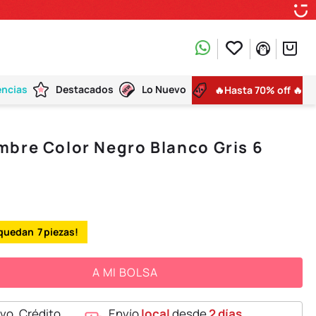
encias
Destacados
Lo Nuevo
🔥Hasta 70% off 🔥
bre Color Negro Blanco Gris 6
7
A MI BOLSA
vo, Crédito,
Envío
local
desde
2 días