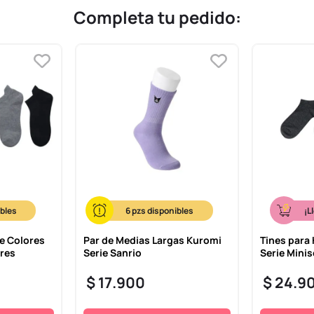
Completa tu pedido:
6
¡L
e Colores
Par de Medias Largas Kuromi
Tines para
ares
Serie Sanrio
Serie Minis
$
17
.
900
$
24
.
9