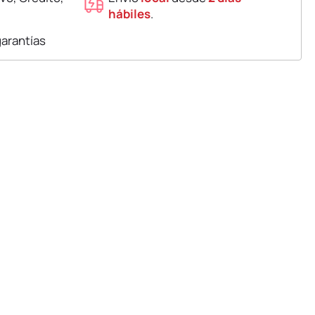
hábiles
.
garantías