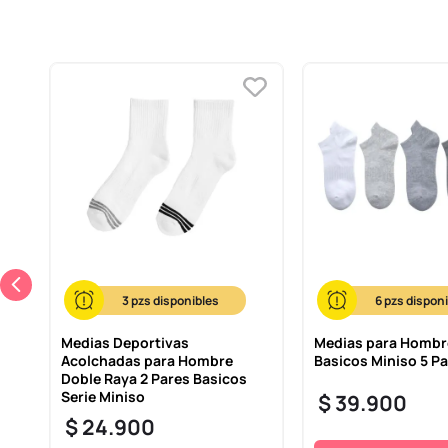
3
6
Medias Deportivas
Medias para Hombr
Acolchadas para Hombre
Basicos Miniso 5 P
Doble Raya 2 Pares Basicos
Serie Miniso
$
39
.
900
$
24
.
900