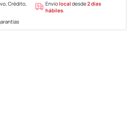
vo, Crédito,
Envío
local
desde
2 días
hábiles
.
garantías