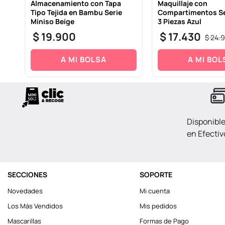
Almacenamiento con Tapa
Maquillaje con
Tipo Tejida en Bambu Serie
Compartimentos Se
Miniso Beige
3 Piezas Azul
$
19
.
900
$
17
.
430
$
24
.
9
A MI BOLSA
A MI BOL
Disponibl
en Efectiv
SECCIONES
SOPORTE
Novedades
Mi cuenta
Los Más Vendidos
Mis pedidos
Mascarillas
Formas de Pago