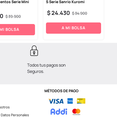
ntos Serie Mini
S Serie Sanrio Kuromi
Ap
de
$
24
.
430
$
34
.
900
30
$
$
39
.
900
A MI BOLSA
 MI BOLSA
Todos tus pagos son
Seguros.
MÉTODOS DE PAGO
sotros
 Datos Personales