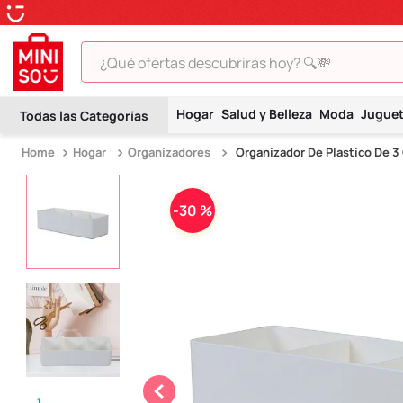
¿Qué ofertas descubrirás hoy? 🔍💸
TÉRMINOS MÁS BUSCADOS
Hogar
Salud y Belleza
Moda
Jugue
1
.
peluche
Hogar
Organizadores
Organizador De Plastico De 
2
.
hello kitty
3
.
snoopy
-
30 %
4
.
ositos cariñositos
5
.
termo
6
.
disney
7
.
toy story
8
.
termos
9
.
one piece