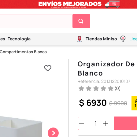
tes
Tecnología
Tiendas Miniso
Lic
3 Compartimentos Blanco
Organizador De
Blanco
Referencia
:
2013122010107
(
0
)
$
6930
$
9900
1