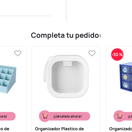
Completa tu pedido:
-
30 %
hora!
¡Llévatelo ahora!
¡L
co de
Organizador Plastico de
Organizado