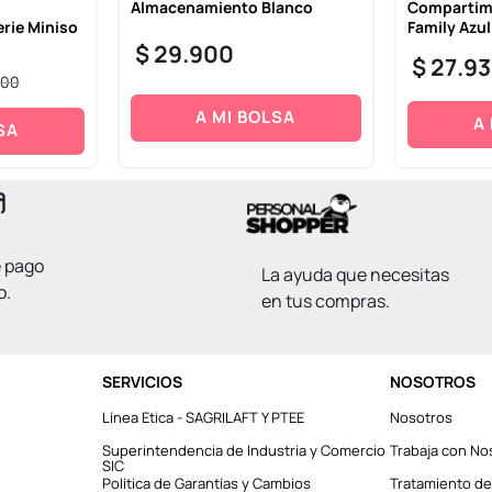
Almacenamiento Blanco
Compartime
rie Miniso
Family Azul
$
29
.
900
$
27
.
9
00
A MI BOLSA
A
SA
e pago
La ayuda que necesitas
o.
en tus compras.
SERVICIOS
NOSOTROS
Línea Etica - SAGRILAFT Y PTEE
Nosotros
Superintendencia de Industria y Comercio
Trabaja con No
SIC
Política de Garantías y Cambios
Tratamiento de