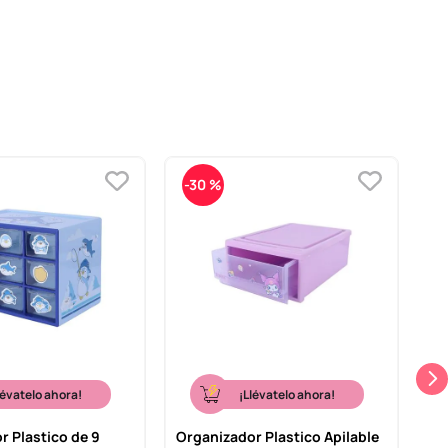
-
30 %
lévatelo ahora!
¡Llévatelo ahora!
r Plastico de 9
Organizador Plastico Apilable
Or