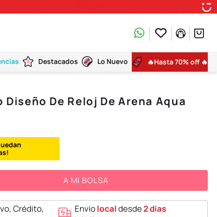
encias
Destacados
Lo Nuevo
🔥Hasta 70% off 🔥
io Diseño De Reloj De Arena Aqua
A MI BOLSA
vo, Crédito,
Envío
local
desde
2 días