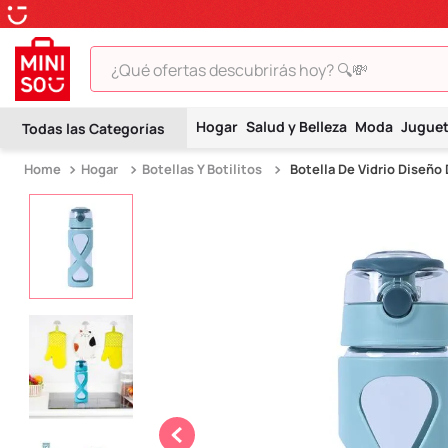
¿Qué ofertas descubrirás hoy? 🔍💸
TÉRMINOS MÁS BUSCADOS
Hogar
Salud y Belleza
Moda
Jugue
1
.
peluche
Hogar
Botellas Y Botilitos
Botella De Vidrio Diseño
2
.
hello kitty
3
.
snoopy
4
.
ositos cariñositos
5
.
termo
6
.
toy story
7
.
disney
8
.
termos
9
.
one piece