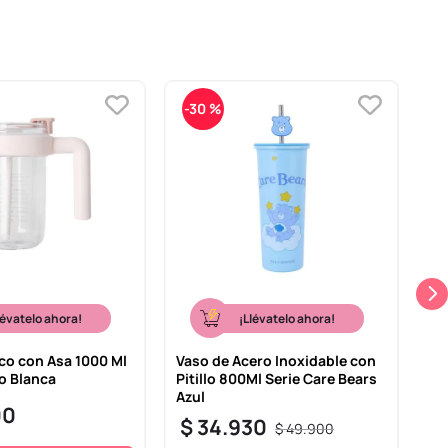
-
30 %
-
lévatelo ahora!
¡Llévatelo ahora!
ico con Asa 1000 Ml
Vaso de Acero Inoxidable con
Te
so Blanca
Pitillo 800Ml Serie Care Bears
Se
Azul
00
$
$
34
.
930
$
49
.
900