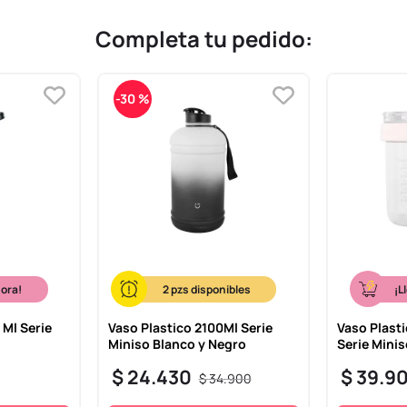
Completa tu pedido:
-
30 %
hora!
2
¡L
 Ml Serie
Vaso Plastico 2100Ml Serie
Vaso Plast
Miniso Blanco y Negro
Serie Mini
$
24
.
430
$
39
.
9
$
34
.
900