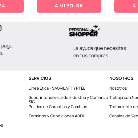
SA
A MI BOLSA
A
e pago
La ayuda que necesitas
o.
en tus compras.
SERVICIOS
NOSOTROS
Línea Etica - SAGRILAFT Y PTEE
Nosotros
Superintendencia de Industria y Comercio
Trabaja con No
SIC
Política de Garantías y Cambios
Tratamiento de
Términos y Condiciones ADDI
Canales de Vent
es