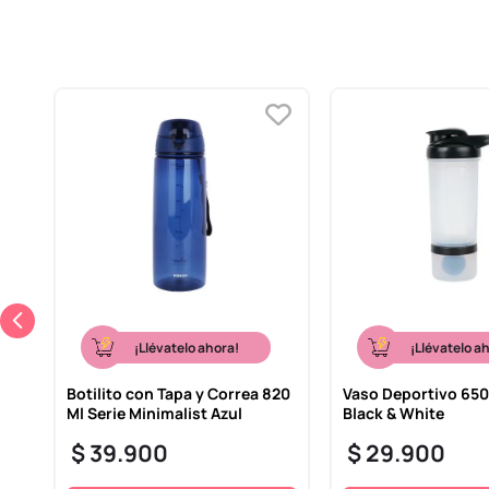
¡Llévatelo ahora!
¡Llévatelo a
Botilito con Tapa y Correa 820
Vaso Deportivo 650
Ml Serie Minimalist Azul
Black & White
$
39
.
900
$
29
.
900