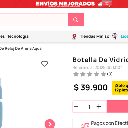
tes
Tecnología
Tiendas Miniso
Lic
 De Reloj De Arena Aqua
Botella De Vidr
Referencia
:
2012826213104
(
0
)
$
39
.
900
12
Pagos con Efecti