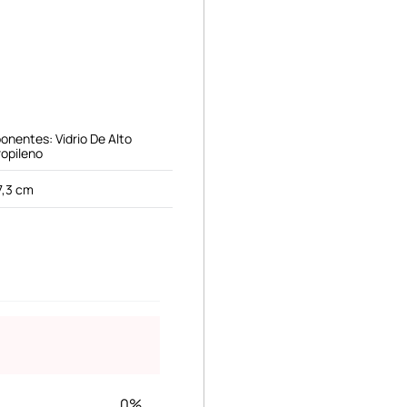
onentes: Vidrio De Alto
ropileno
7,3 cm
0%