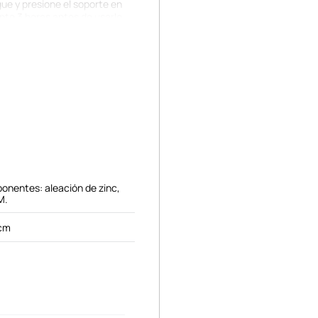
egue y presione el soporte en
te 3 horas antes de usarlo.
 Si desea quitar el soporte
 soporte del anillo del
 la carcasa del teléfono). No
 del teléfono cuya superficie
el teléfono móvil. Cuando no
co. Mantener fuera del
onentes: aleación de zinc,
M.
 cm