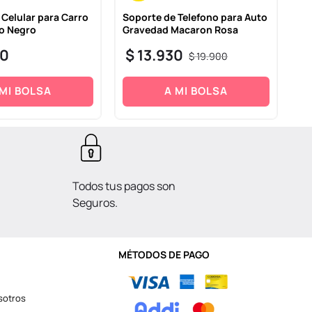
 Celular para Carro
Soporte de Telefono para Auto
Mi
so Negro
Gravedad Macaron Rosa
C 
Se
0
$
13
.
930
$
19
.
900
$
 MI BOLSA
A MI BOLSA
Todos tus pagos son
Seguros.
MÉTODOS DE PAGO
sotros