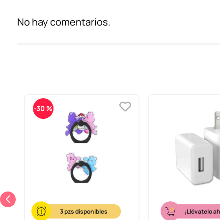
No hay comentarios.
-
30 %
 Of
3
¡Llévatelo a