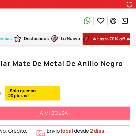
encias
Destacados
Lo Nuevo
🔥Hasta 70% off 🔥
lar Mate De Metal De Anillo Negro
0
20
A MI BOLSA
vo, Crédito,
Envío
local
desde
2 días