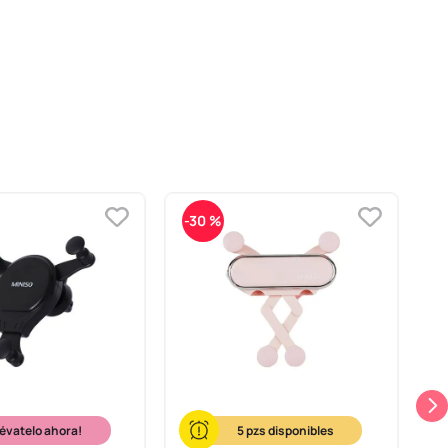
-
30 %
lévatelo ahora!
5