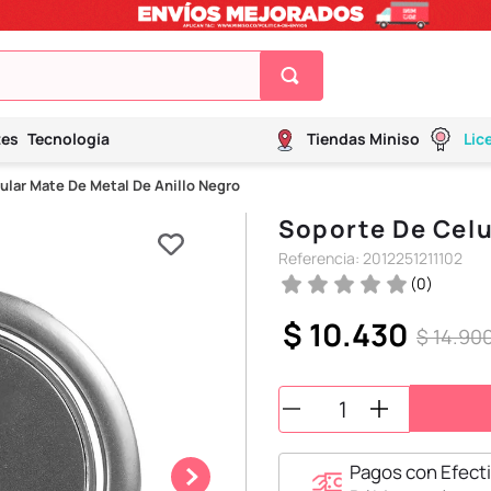
tes
Tecnología
Tiendas Miniso
Lic
ular Mate De Metal De Anillo Negro
Soporte De Celu
Referencia
:
2012251211102
(
0
)
$
10
.
430
$
14
.
90
Pagos con Efecti