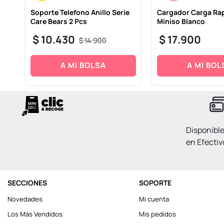
Soporte Telefono Anillo Serie
Cargador Carga Rap
Care Bears 2 Pcs
Miniso Blanco
$
10
.
430
$
17
.
900
$
14
.
900
A MI BOLSA
A MI BOL
Disponibl
en Efectiv
SECCIONES
SOPORTE
Novedades
Mi cuenta
Los Más Vendidos
Mis pedidos