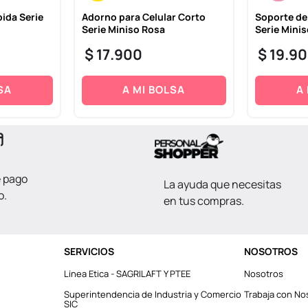
ida Serie
Adorno para Celular Corto
Soporte de
Serie Miniso Rosa
Serie Mini
$
17
.
900
$
19
.
90
SA
A MI BOLSA
A
e pago
La ayuda que necesitas
o.
en tus compras.
SERVICIOS
NOSOTROS
Línea Etica - SAGRILAFT Y PTEE
Nosotros
Superintendencia de Industria y Comercio
Trabaja con No
SIC