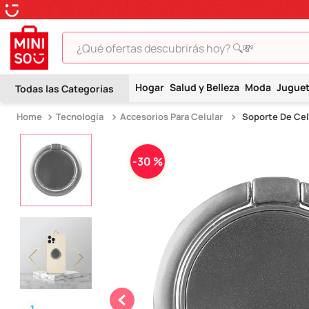
¿Qué ofertas descubrirás hoy? 🔍💸
TÉRMINOS MÁS BUSCADOS
Hogar
Salud y Belleza
Moda
Jugue
1
.
peluche
Tecnología
Accesorios Para Celular
Soporte De Cel
2
.
hello kitty
3
.
snoopy
-
30 %
4
.
ositos cariñositos
5
.
termo
6
.
toy story
7
.
disney
8
.
termos
9
.
one piece