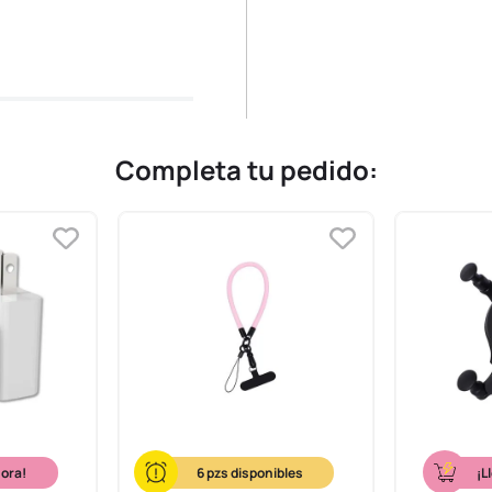
Completa tu pedido:
hora!
6
¡L