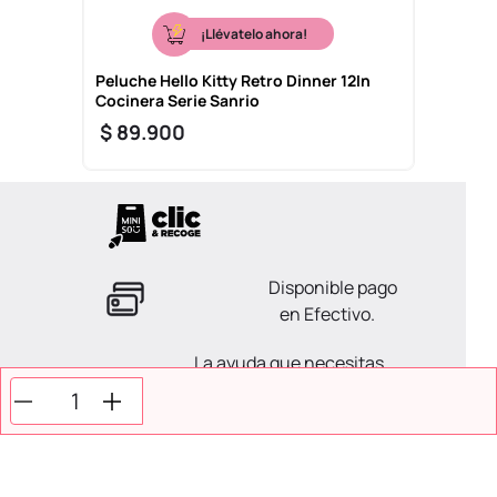
¡Llévatelo ahora!
Peluche Hello Kitty Retro Dinner 12In
Cocinera Serie Sanrio
$
89
.
900
Disponible pago
en Efectivo.
La ayuda que necesitas
en tus compras.
Todos tus pagos son
Seguros.