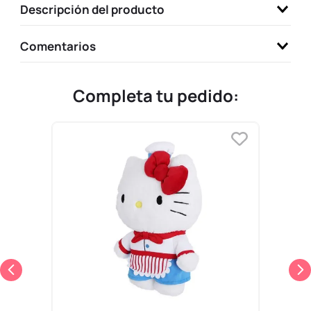
Descripción del producto
9
.
one piece
10
.
llaveros
Comentarios
Completa tu pedido: