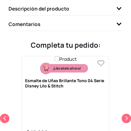
9
.
llaveros
Descripción del producto
10
.
one piece
Comentarios
Completa tu pedido:
¡Llévatelo ahora!
Esmalte de Uñas Brillante Tono 04 Serie
Disney Lilo & Stitch