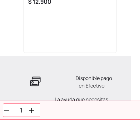
$
12
.
900
Disponible pago
en Efectivo.
La ayuda que necesitas
en tus compras.
Todos tus pagos son
Seguros.