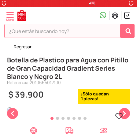
¿Qué estás buscando hoy?
Regresar
TÉRMINOS MÁS BUSCADOS
Botella de Plastico para Agua con Pitillo
1
.
peluche
de Gran Capacidad Gradient Series
2
.
hello kitty
Blanco y Negro 2L
3
.
snoopy
Referencia
:
2010665012100
4
.
ositos cariñositos
$
39
.
900
1
5
.
termo
6
.
toy story
7
.
disney
8
.
termos